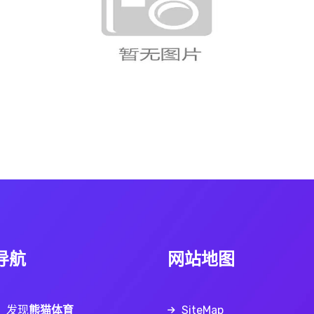
世界杯土耳其队D组赛事预测汇
总
导航
网站地图
发现
熊猫体育
SiteMap