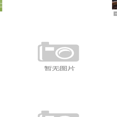
不敌英格兰
末
队
德国队进攻表现资讯：小组赛大
比分比赛受关注