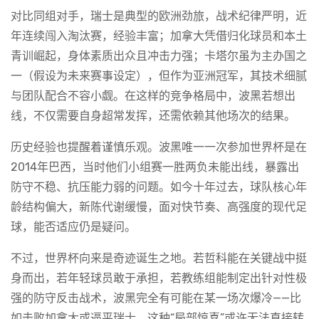
对比同组对手，瑞士是典型的欧洲劲旅，战术纪律严明，近
年连续闯入淘汰赛，经验丰富；加拿大凭借归化球员和本土
青训崛起，身体素质出众且冲击力强；卡塔尔虽为主办国之
一（假设为未来赛事设定），但作为亚洲冠军，其技术细腻
与团队配合不容小觑。在这样的竞争格局中，波黑若想出
线，不仅需要自身超常发挥，还需依赖其他场次的结果。
历史经验也提醒着谨慎乐观。波黑唯一一次参加世界杯是在
2014年巴西，当时他们小组赛一胜两负未能出线，暴露出
防守不稳、抗压能力弱的问题。如今十年过去，球队核心年
龄结构偏大，新陈代谢缓慢，面对快节奏、高强度的现代足
球，能否适应仍是疑问。
不过，世界杯向来是奇迹诞生之地。若哲科能在关键战中挺
身而出，若年轻球员敢于承担，若教练组能制定出针对性极
强的防守反击战术，波黑完全有可能在某一场次爆冷——比
如击败加拿大或逼平瑞士。这种“局部惊喜”或许无法直接转