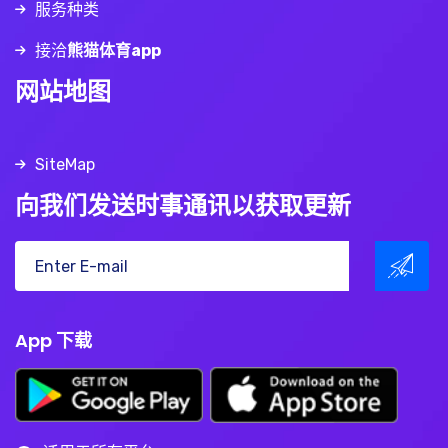
服务种类
接洽
熊猫体育app
网站地图
SiteMap
向我们发送时事通讯以获取更新
App 下载