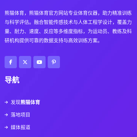
熊猫体育，熊猫体育官方网站专业体育仪器，助力精准训练
与科学评估。融合智能传感技术与人体工程学设计，覆盖力
量、耐力、速度、反应等多维度指标，为运动员、教练及科
研机构提供可靠的数据支持与高效训练方案。
导航
发现
熊猫体育
落地项目
媒体报道