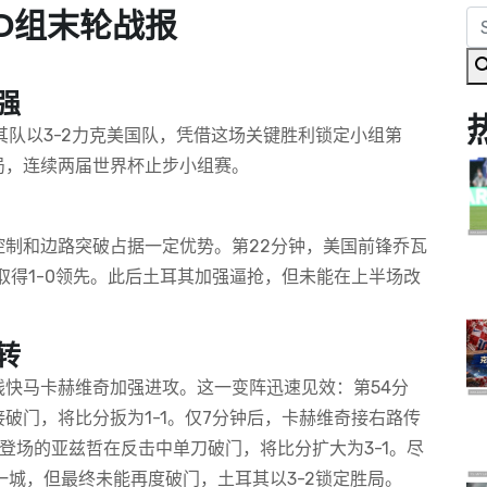
D组末轮战报
强
其队以3-2力克美国队，凭借这场关键胜利锁定小组第
局，连续两届世界杯止步小组赛。
制和边路突破占据一定优势。第22分钟，美国前锋乔瓦
取得1-0领先。此后土耳其加强逼抢，但未能在上半场改
转
快马卡赫维奇加强进攻。这一变阵迅速见效：第54分
破门，将比分扳为1-1。仅7分钟后，卡赫维奇接右路传
补登场的亚兹哲在反击中单刀破门，将比分扩大为3-1。尽
一城，但最终未能再度破门，土耳其以3-2锁定胜局。