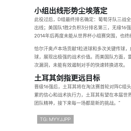
小组出线形势尘埃落定
此役过后，D组最终排名确定：葡萄牙队三战全
出线；美国队1胜2负积3分排名第三，无缘1
2014年后再度未能从世界杯小组赛突围，也
恰尔汗奥卢本场贡献1粒进球和多次关键传球
球，展现出极强的战术价值。而美国队方面，
次漏洞，未能有效遏制对手的快速转换进攻。
土耳其剑指更远目标
晋级16强后，土耳其将在淘汰赛首轮对阵C组
累的信心和战术执行力，土耳其有望在本届世
团队精神，接下来每一场都是新的挑战。”