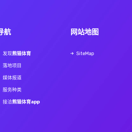
导航
网站地图
发现
熊猫体育
SiteMap
落地项目
媒体报道
服务种类
接洽
熊猫体育app