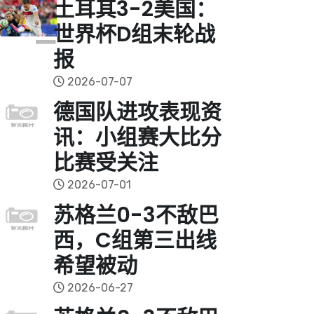
土耳其3-2美国：
世界杯D组末轮战
报
2026-07-07
德国队进攻表现资
讯：小组赛大比分
比赛受关注
2026-07-01
苏格兰0-3不敌巴
西，C组第三出线
希望被动
2026-06-27