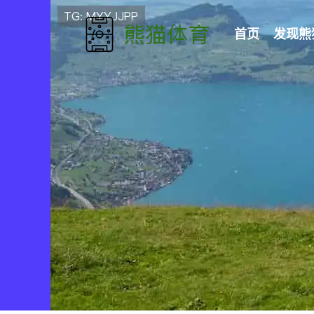
首页
发现
熊