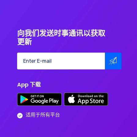
向我们发送时事通讯以获取
更新
App 下载
适用于所有平台