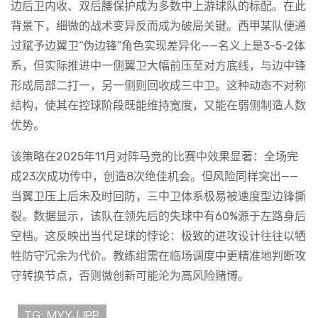
边后卫内收、双后腰保护成为多数中上游球队的标配。在此
背景下，细微的战术变异反而成为破局关键。西甲某队便通
过赋予边翼卫“伪边锋”角色实现差异化——名义上是3-5-2体
系，但实际推进中一侧翼卫大幅前压至对方底线，与边中锋
形成局部二打一，另一侧则回收成三中卫。这种动态不对称
结构，使其在控球阶段既能维持宽度，又能在弱侧制造人数
优势。
该策略在2025年11月对阵马竞的比赛中效果显著：全场完
成23次成功传中，创造8次绝佳机会。但风险同样突出——
当翼卫压上后未及时回防，三中卫体系极易被速度型边锋撕
裂。数据显示，该队在领先后的失球中有60%源于左路身后
空档。这反映出当代足球的悖论：极致的进攻设计往往以牺
牲防守冗余为代价。教练组需在临场调度中更精准地判断攻
守转换节点，否则微创新可能沦为高风险赌博。