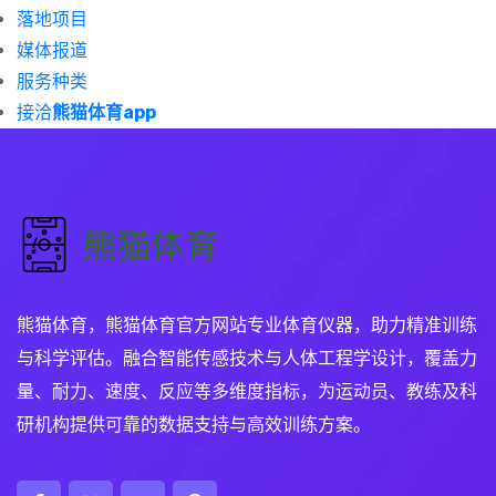
落地项目
媒体报道
服务种类
接洽
熊猫体育app
熊猫体育，熊猫体育官方网站专业体育仪器，助力精准训练
与科学评估。融合智能传感技术与人体工程学设计，覆盖力
量、耐力、速度、反应等多维度指标，为运动员、教练及科
研机构提供可靠的数据支持与高效训练方案。