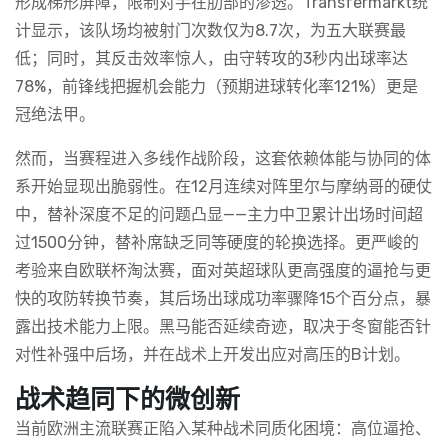
形成梯形屏障，限制对手在肋部的渗透。Transfermarkt统
计显示，该队场均被射门次数仅为8.7次，为五大联赛最
低；同时，其反击效率惊人，由守转攻的3秒内出球率达
78%，前锋线把握机会能力（预期进球转化率121%）更是
冠绝法甲。
然而，当赛程进入多线作战阶段，这套依赖体能与协同的体
系开始显现出脆弱性。在12月连续对阵里尔与摩纳哥的硬仗
中，替补深度不足的问题凸显——主力中卫累计出场时间超
过1500分钟，替补席缺乏同等硬度的轮换选择。更严峻的
考验来自欧联杯淘汰赛，面对英超球队更高强度的逼抢与更
快的攻防转换节奏，其后场出球成功率骤降15个百分点，暴
露出技术能力上限。黑马能否延续奇迹，取决于冬窗能否针
对性补强中后场，并在战术上开发出应对高压的B计划。
战术趋同下的微创新
当前欧洲主流联赛正陷入某种战术同质化困境：高位逼抢、