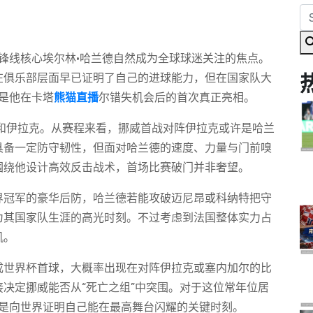
，锋线核心埃尔林·哈兰德自然成为全球球迷关注的焦点。
在俱乐部层面早已证明了自己的进球能力，但在国家队大
是他在卡塔
熊猫直播
尔错失机会后的首次真正亮相。
和伊拉克。从赛程来看，挪威首战对阵伊拉克或许是哈兰
具备一定防守韧性，但面对哈兰德的速度、力量与门前嗅
围绕他设计高效反击战术，首场比赛破门并非奢望。
界冠军的豪华后防，哈兰德若能攻破迈尼昂或科纳特把守
为其国家队生涯的高光时刻。不过考虑到法国整体实力占
机。
成世界杯首球，大概率出现在对阵伊拉克或塞内加尔的比
决定挪威能否从“死亡之组”中突围。对于这位常年位居
正是向世界证明自己能在最高舞台闪耀的关键时刻。