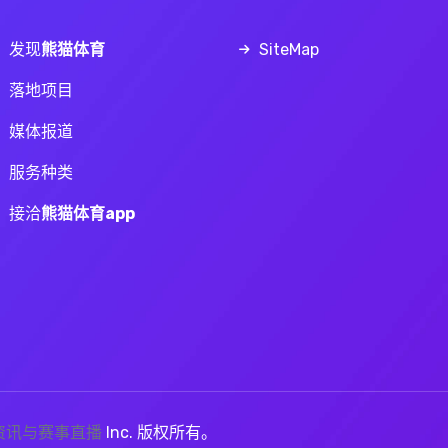
发现
熊猫体育
SiteMap
落地项目
媒体报道
服务种类
接洽
熊猫体育app
育资讯与赛事直播
Inc. 版权所有。