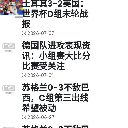
土耳其3-2美国：
世界杯D组末轮战
报
2026-07-07
德国队进攻表现资
讯：小组赛大比分
比赛受关注
2026-07-01
苏格兰0-3不敌巴
西，C组第三出线
希望被动
2026-06-27