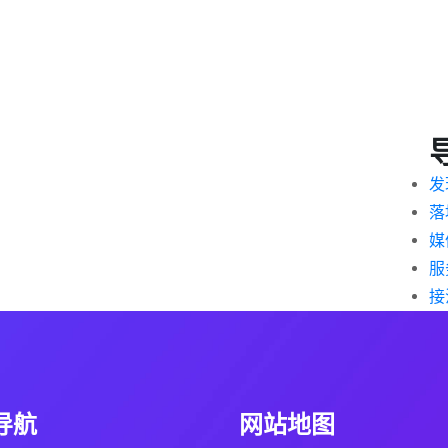
发
落
媒
服
接
导航
网站地图