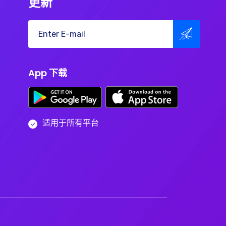
更新
App 下载
适用于所有平台