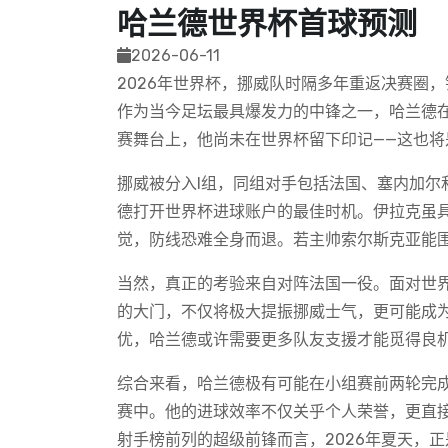
哈兰德世界杯首球预测
2026-06-11
2026年世界杯，挪威队时隔多年重返决赛圈
作为当今足坛最具爆发力的中锋之一，哈兰德
赛舞台上，他尚未在世界杯留下印记——这也将
挪威被分入I组，同组对手包括法国、塞内加尔
德打开世界杯进球账户的最佳时机。伊拉克虽
觉，防线恐难全身而退。若主帅索尔斯克亚能
当然，真正的考验来自对阵法国一役。面对世
的大门，不仅将极大提振挪威士气，更可能成
优，哈兰德或许需要更多队友支援才能觅得良
综合来看，哈兰德极有可能在小组赛前两轮完
赛中。他的进球效率不仅关乎个人荣誉，更直接
射手榜前列的超级前锋而言，2026年夏天，