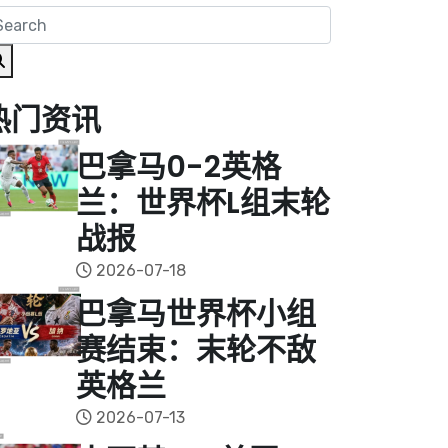
热门资讯
巴拿马0-2英格
兰：世界杯L组末轮
战报
2026-07-18
巴拿马世界杯小组
赛结束：末轮不敌
英格兰
2026-07-13