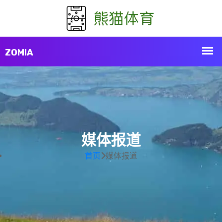
媒体报道
首页
媒体报道