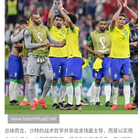
总体而言，沙特的战术哲学并非追求场面主导，而是以实用