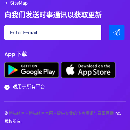
SiteMap
向我们发送时事通讯以获取更新
App 下载
适用于所有平台
©
熊猫体育 - 熊猫体育官网 - 提供专业的体育资讯与赛事直播
Inc.
版权所有。