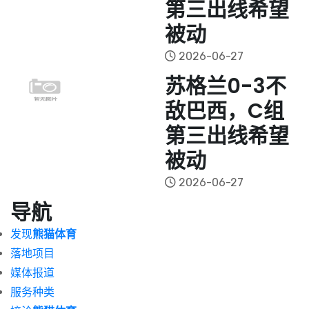
第三出线希望
被动
2026-06-27
苏格兰0-3不
敌巴西，C组
第三出线希望
被动
2026-06-27
导航
发现
熊猫体育
落地项目
媒体报道
服务种类