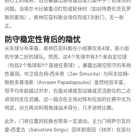
耐心上的成熟，但也暴露出进攻端创造力集中于个别球员的
问题。当埃尔卡比被重点盯防或轮休时（如对阵费伦茨瓦罗
斯的客场），奥林匹亚科斯全场仅完成7次射门，无一射
正。
防守稳定性背后的隐忧
从失球分布来看，奥林匹亚科斯在小组赛仅丢4球，是小组
防守第二好的球队。然而，这4个失球中有3个来自定位球
（包括2个角球和1个直接任意球），暴露出高空防守的系统
性漏洞。中卫组合扬·西米奇（Jan Šimurda）与阿夫拉姆·
帕帕多普洛斯（Avraam Papadopoulos）虽然经验丰富，
但平均年龄超过31岁，在面对速度型边锋或灵活跑位的二点
进攻时反应迟缓。这一弱点在主场对阵布拉加的比赛中尤为
明显，对方两次利用角球战术得分，几乎逆转比赛。
此外，门将位置的轮换也带来一定波动。主力门将萨尔瓦托
雷·西里古（Salvatore Sirigu）因年龄原因（38岁）在部分