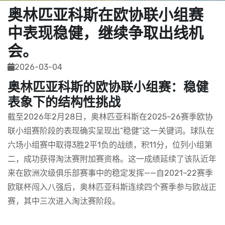
奥林匹亚科斯在欧协联小组赛
中表现稳健，继续争取出线机
会。
2026-03-04
奥林匹亚科斯的欧协联小组赛：稳健
表象下的结构性挑战
截至2026年2月28日，奥林匹亚科斯在2025–26赛季欧协
联小组赛阶段的表现确实呈现出“稳健”这一关键词。球队在
六场小组赛中取得3胜2平1负的战绩，积11分，位列小组第
二，成功获得淘汰赛附加赛资格。这一成绩延续了该队近年
来在欧洲次级俱乐部赛事中的稳定发挥——自2021–22赛季
欧联杯闯入八强后，奥林匹亚科斯连续四个赛季参与欧战正
赛，其中三次进入淘汰赛阶段。