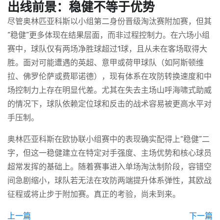
出线前景：稳健不等于优势
尽管奥林匹亚科斯以小组第二身份晋级淘汰赛附加赛，但其
“稳健”更多体现在结果层面，而非过程控制力。在六场小组
赛中，球队仅有两场净胜球超过1球，且从未在客场取得大
胜。面对可能遭遇的英超、意甲或荷甲球队（如阿斯顿维
拉、佛罗伦萨或费耶诺德），现有体系在攻防转换速度和中
场控制力上存在明显代差。尤其在失去主场山呼海啸式助威
的情况下，球队依赖定位球和反击的战术容易被更高水平对
手压制。
奥林匹亚科斯在欧协联小组赛中的表现确实配得上“稳健”二
字，但这一稳健建立在特定对手强度、主场优势和核心球员
超常发挥的基础上。随着赛事进入单场淘汰制阶段，容错空
间急剧缩小，球队若无法在攻防两端提升体系弹性，其欧战
征程或将止步于附加赛。真正的考验，尚未到来。
上一篇
下一篇